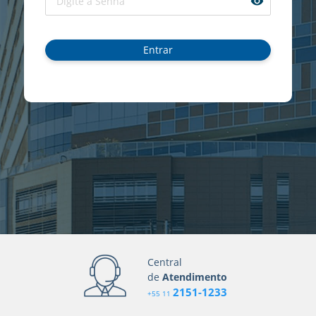
remove_red_eye
Entrar
Central
de
Atendimento
2151-1233
+55 11